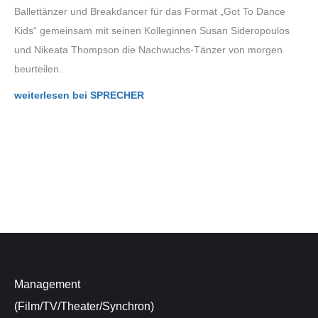
Ballettänzer und Breakdancer für das Format „Got To Dance
Kids“ gemeinsam mit seinen Kolleginnen Susan Sideropoulos
und Nikeata Thompson die Nachwuchs-Tänzer von morgen
beurteilen.
weiterlesen bei SPRECHER
Management
(Film/TV/Theater/Synchron)