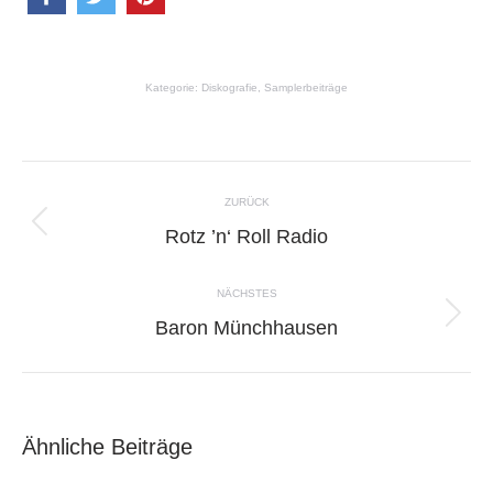
Kategorie:
Diskografie
,
Samplerbeiträge
Kommentarnavigation
ZURÜCK
Rotz ’n‘ Roll Radio
Vorheriger
Beitrag:
NÄCHSTES
Baron Münchhausen
Nächster
Beitrag:
Ähnliche Beiträge