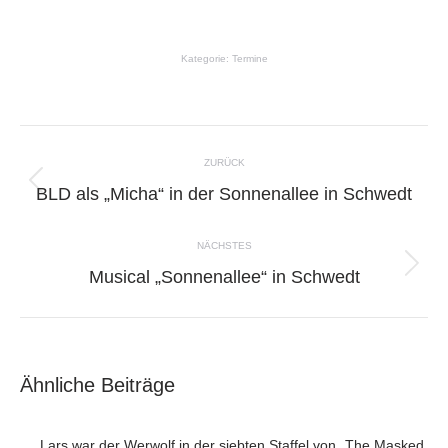
Kategorie:
Termine
Kommentarnavigation
ZURÜCK
BLD als „Micha“ in der Sonnenallee in Schwedt
Vorheriger
Beitrag:
NÄCHSTES
Musical „Sonnenallee“ in Schwedt
Nächster
Beitrag:
Ähnliche Beiträge
Lars war der Werwolf in der siebten Staffel von „The Masked