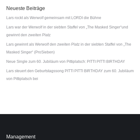
Neueste Beiträge
Lars rockt als Werwolf gemeinsam mit LORDI die Bühne
Lars war der Werwolf in der siebten Staffel von „The Masked Singer“und
gewinnt den zweiten Platz
Lars gewinnt als Werwolf den zweiten Platz in der siebten Staffel von „The
Masked Singer“ (ProSieben)
Neue Single zum 60. Jubiläum von Pittiplatsch: PITTI PITTI BIRTHDAY
Lars steuert den Geburtstagssong PITTI PITTI BIRTHDAY zum 60. Jubiläum
von Pittiplatsch bei
Management