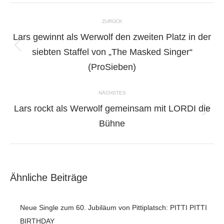
Kommentarnavigation
ZURÜCK
Lars gewinnt als Werwolf den zweiten Platz in der
siebten Staffel von „The Masked Singer“
Vorheriger
Beitrag:
(ProSieben)
NÄCHSTES
Lars rockt als Werwolf gemeinsam mit LORDI die
Nächster
Bühne
Beitrag:
Ähnliche Beiträge
Neue Single zum 60. Jubiläum von Pittiplatsch: PITTI PITTI
BIRTHDAY