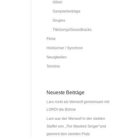
Alben
Samplerbeiträge
Singles
Titelsongs/Soundtracks
Filme
Hörbücher / Synchron
Neuigkeiten
Termine
Neueste Beiträge
Lars rockt als Werwolf gemeinsam mit
LORDI die Bühne
Lars war der Werwolf in der siebten
Staffel von „The Masked Singer“und
gewinnt den zweiten Platz