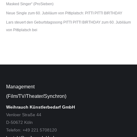
Masked Singer“ (ProSieben)
Neue Single zum 60. Jubiläum von Pittiplatsch: PITTI PITTI BIRTHDAY
Lars steuert den Geburtstagssong PITTI PITTI BIRTHDAY zum 60. Jubiläum
von Pittiplatsch bei
Management
(Film/TV/Theater/Synchron)
Weihrauch Künstlerbedarf GmbH
Venloer Straße 44
D-50672 Köln
Telefon: +49 221 5708120