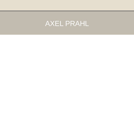
AXEL PRAHL
25
Sep
2017