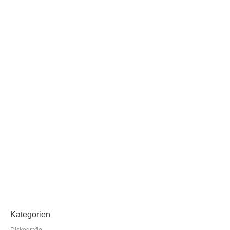
Lars auf der Musik-CD „Liliane Susewind –
meine Songs“
Termine
Lars performed „Kein Stress – der Bonsai-Song“
Erschienen am 21.9.2017 im Audio-Verlag
weiterlesen
Kategorien