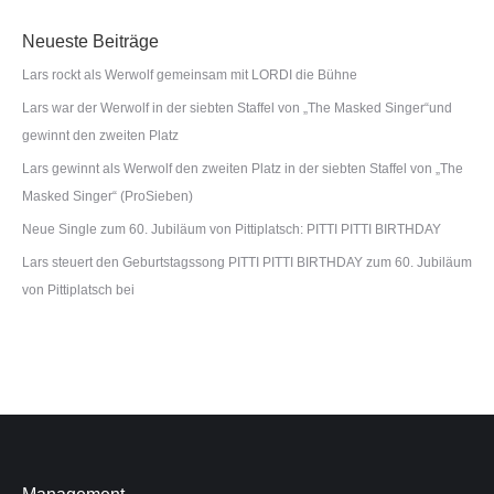
Neueste Beiträge
Lars rockt als Werwolf gemeinsam mit LORDI die Bühne
Lars war der Werwolf in der siebten Staffel von „The Masked Singer“und
gewinnt den zweiten Platz
Lars gewinnt als Werwolf den zweiten Platz in der siebten Staffel von „The
Masked Singer“ (ProSieben)
Neue Single zum 60. Jubiläum von Pittiplatsch: PITTI PITTI BIRTHDAY
Lars steuert den Geburtstagssong PITTI PITTI BIRTHDAY zum 60. Jubiläum
von Pittiplatsch bei