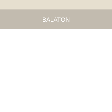
BALATON
9
Jun
2018