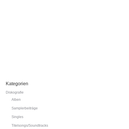
Argon-Verlag die Musik-CD
„Liliane Susewind – meine
Songs“
entstanden. Neben anderen Künstlern und
Künstlerinnen wie Yvonne Catterfield, Tom Beck, Jasmin
Tabatabai, Dieter Thomas Kuhn, Guildo Horn und Diane
Weigmann hat auch Lars einen Song interpretiert: „Kein
Stress –…
weiterlesen
Kategorien
Diskografie
Alben
Samplerbeiträge
Singles
Titelsongs/Soundtracks