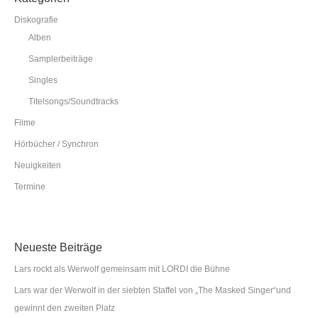
Diskografie
Alben
Samplerbeiträge
Singles
Titelsongs/Soundtracks
Filme
Hörbücher / Synchron
Neuigkeiten
Termine
Neueste Beiträge
Lars rockt als Werwolf gemeinsam mit LORDI die Bühne
Lars war der Werwolf in der siebten Staffel von „The Masked Singer“und
gewinnt den zweiten Platz