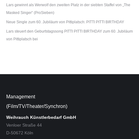
Lars gewinnt als Werwolf den zweiten Platz in der siebten Staffel von „The
Masked Singer“ (ProSieben)
Neue Single zum 60. Jubiläum von Pittiplatsch: PITTI PITTI BIRTHDAY
Lars steuert den Geburtstagssong PITTI PITTI BIRTHDAY zum 60. Jubiläum
von Pittiplatsch bei
Management
(Film/TV/Theater/Synchron)
Weihrauch Künstlerbedarf GmbH
Venloer Straße 44
D-50672 Köln