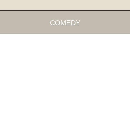
COMEDY
17
Mrz
2017