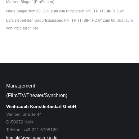
Masked Singer“ (ProSieben)
Neue Single zum 60. Jubiläum von Pittiplatsch: PITTI PITTI BIRTHDAY
Lars steuert den Geburtstagssong PITTI PITTI BIRTHDAY zum 60. Jubiläum
von Pittiplatsch bei
Management
(Film/TV/Theater/Synchron)
Weihrauch Künstlerbedarf GmbH
Venloer Straße 44
D-50672 Köln
Telefon: +49 221 5708120
kontakt@weihrauch-kb.de