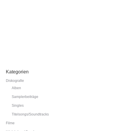
Der kleine Kobold Pittiplatsch wird 60! Mit ihm verbindet
Lars viele Kindheitserinnerungen und hat deshalb zum
Jubiläum einen Geburtstagssong beigesteuert: PITTI
PITTI BIRTHDAY! Ab heute gibt es die Single
überall zum Download – viel Spaß beim Reinhören!
weiterlesen
Kategorien
Diskografie
Alben
Samplerbeiträge
Singles
Titelsongs/Soundtracks
Filme