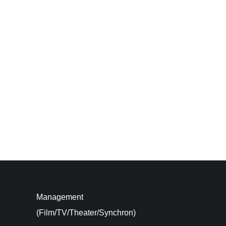
Neuigkeiten
…. und Lars gleich mit! Zu Beginn des neuen Jahres wi
der Seite von
Walter Plathe
,
Manon Straché
,
Vanessa R
Fährhaus
in der erfrischenden Komödie „Monsieur Pier
weiterlesen
Management
(Film/TV/Theater/Synchron)