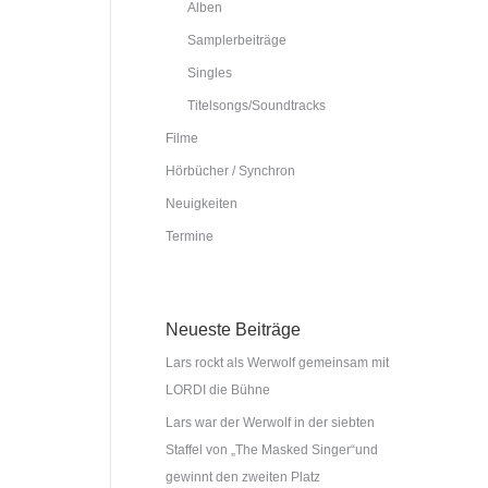
Alben
Samplerbeiträge
Singles
Titelsongs/Soundtracks
Filme
Hörbücher / Synchron
Neuigkeiten
Termine
Neueste Beiträge
Lars rockt als Werwolf gemeinsam mit
LORDI die Bühne
Lars war der Werwolf in der siebten
Staffel von „The Masked Singer“und
gewinnt den zweiten Platz