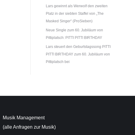
Lars gewinnt als Werwolf den zweiten
Platz in der siebten Staffel von „The
 An
Masked Singer“ (ProSieben)
der
Neue Single zum 60. Jubiläum von
Pittiplatsch: PITTI PITTI BIRTHDAY
Lars steuert den Geburtstagssong PITTI
PITTI BIRTHDAY zum 60. Jubiläum von
Pittiplatsch bei
Musik Management
(alle Anfragen zur Musik)