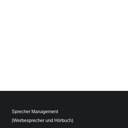
rd Lars für fast zwei Monate in Hamburg auf der Bühne zu sehen sein.
ottenburg
und
Magdalena Steinlein
spielt er an der
Komödie Winterhu
re geht online“…
Sprecher Management
(Werbesprecher und Hörbuch)