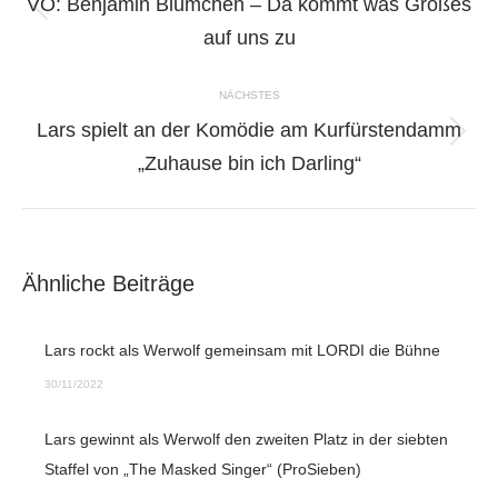
VÖ: Benjamin Blümchen – Da kommt was Großes
Vorheriger
auf uns zu
Beitrag:
NÄCHSTES
Lars spielt an der Komödie am Kurfürstendamm
Nächster
„Zuhause bin ich Darling“
Beitrag:
Ähnliche Beiträge
Lars rockt als Werwolf gemeinsam mit LORDI die Bühne
30/11/2022
Lars gewinnt als Werwolf den zweiten Platz in der siebten
Staffel von „The Masked Singer“ (ProSieben)