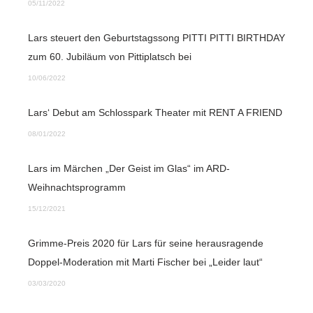
05/11/2022
Lars steuert den Geburtstagssong PITTI PITTI BIRTHDAY
zum 60. Jubiläum von Pittiplatsch bei
10/06/2022
Lars‘ Debut am Schlosspark Theater mit RENT A FRIEND
08/01/2022
Lars im Märchen „Der Geist im Glas“ im ARD-
Weihnachtsprogramm
15/12/2021
Grimme-Preis 2020 für Lars für seine herausragende
Doppel-Moderation mit Marti Fischer bei „Leider laut“
03/03/2020