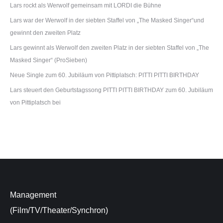
Lars rockt als Werwolf gemeinsam mit LORDI die Bühne
Lars war der Werwolf in der siebten Staffel von „The Masked Singer“und
gewinnt den zweiten Platz
Lars gewinnt als Werwolf den zweiten Platz in der siebten Staffel von „The
Masked Singer“ (ProSieben)
Neue Single zum 60. Jubiläum von Pittiplatsch: PITTI PITTI BIRTHDAY
Lars steuert den Geburtstagssong PITTI PITTI BIRTHDAY zum 60. Jubiläum
von Pittiplatsch bei
Management
(Film/TV/Theater/Synchron)